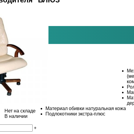
Ме
(м
ко
Ро
Ма
Ма
де
Материал обивки
натуральная кожа
Нет на складе
Подлокотники
экстра-плюс
В наличии
+