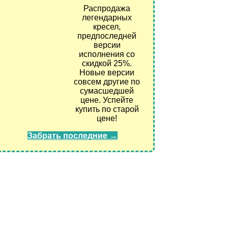
Распродажа
легендарных
кресел,
предпоследней
версии
исполнения со
скидкой 25%.
Кресло Zombie 10
Новые версии
совсем другие по
сумасшедшей
цене. Успейте
купить по старой
цене!
Забрать последние →