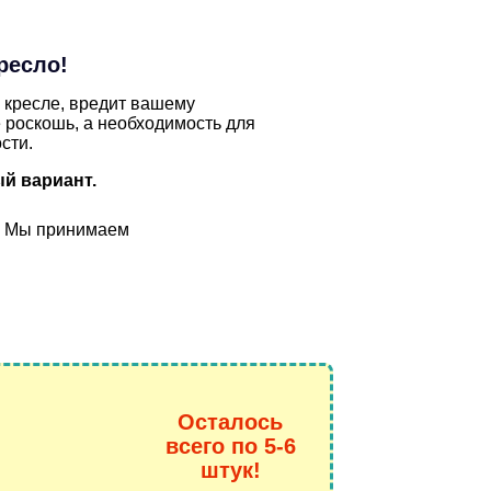
ресло!
 кресле, вредит вашему
 роскошь, а необходимость для
сти.
й вариант.
Мы принимаем
Осталось
всего по 5-6
штук!