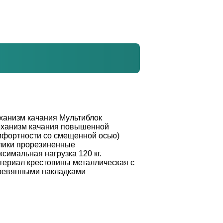
ханизм качания
Мультиблок
еханизм качания повышенной
мфортности со смещенной осью)
лики
прорезиненные
ксимальная нагрузка
120 кг.
териал крестовины
металлическая с
ревянными накладками