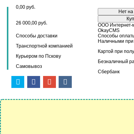
0,00
руб.
Нет на
Ку
26 000,00
руб.
ООО Интернет-м
OkayCMS
Способы доставки
Способы оплат
Наличными при
Транспортной компанией
Картой при пол
Курьером по Пскову
Безналичный ра
Самовывоз
Сбербанк
Мебель для вашего офиса? Есть 
Скидки до 30% и бесплатная доставка по гор
←
Компьютерное кресло ВЕГА
Характеристики
Кресло руководителя Бюрократ 