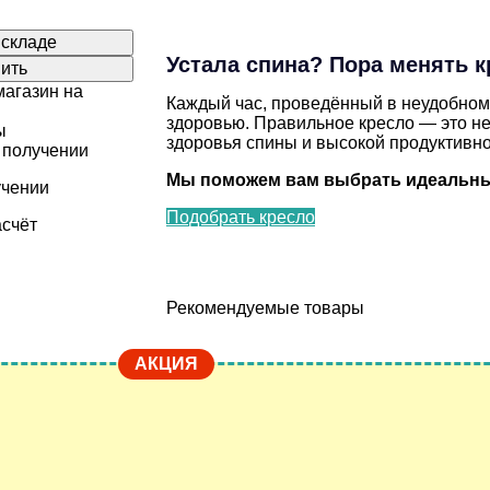
 складе
Устала спина? Пора менять к
пить
агазин на
Каждый час, проведённый в неудобном
здоровью. Правильное кресло — это не
ы
здоровья спины и высокой продуктивно
 получении
Мы поможем вам выбрать идеальны
учении
Подобрать кресло
счёт
Рекомендуемые товары
оптовое решение!
АКЦИЯ
оду Пскову при заказе от 10 кресел.
T-9917/BROWN
→