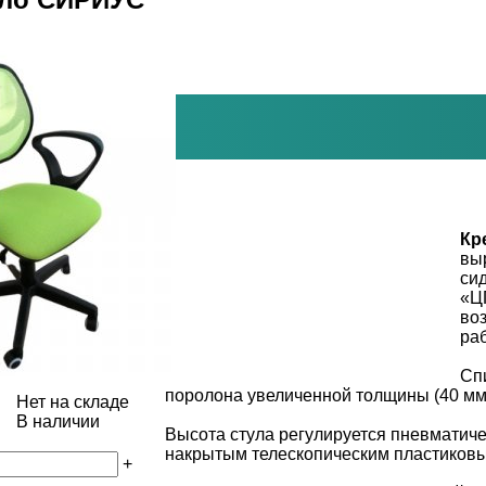
Кр
вы
си
«Ц
во
ра
Сп
поролона увеличенной толщины (40 мм
Нет на складе
В наличии
Высота стула регулируется пневматич
накрытым телескопическим пластиковы
+