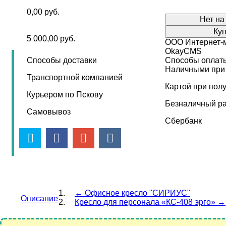
0,00
руб.
Нет на
Ку
5 000,00
руб.
ООО Интернет-м
OkayCMS
Способы доставки
Способы оплат
Наличными при
Транспортной компанией
Картой при пол
Курьером по Пскову
Безналичный ра
Самовывоз
Сбербанк
Мебель для вашего офиса? Есть 
Скидки до 30% и бесплатная доставка по гор
←
Офисное кресло "СИРИУС"
Описание
Кресло для персонала «КС-408 эрго»
→