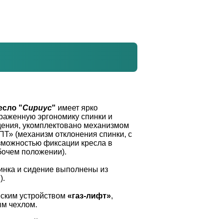
есло "
Сириус
"
имеет ярко
раженную эргономику спинки и
дения, укомплектовано механизмом
ПТ» (механизм отклонения спинки, с
зможностью фиксации кресла в
бочем положении).
инка и сидение выполнены из
).
еским устройством
«газ-лифт»
,
м чехлом.