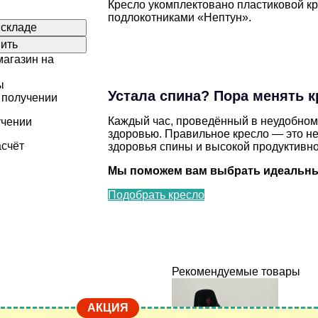
Кресло укомплектовано пластиковой к
подлокотниками «Нептун».
 складе
пить
агазин на
ы
Устала спина? Пора менять к
 получении
Каждый час, проведённый в неудобном
учении
здоровью. Правильное кресло — это не
счёт
здоровья спины и высокой продуктивно
Мы поможем вам выбрать идеальны
Подобрать кресло
оптовое решение!
оду Пскову при заказе от 10 кресел.
Рекомендуемые товары
АКЦИЯ